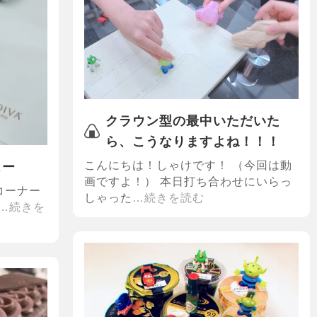
クラウン型の最中いただいた
ら、こうなりますよね！！！
こんにちは！しゃけです！ （今回は動
ュー
画ですよ！） 本日打ち合わせにいらっ
コーナー
しゃった
…続きを読む
…続きを