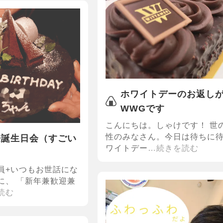
ホワイトデーのお返し
WWGです
こんにちは。しゃけです！ 世
性のみなさん。今日は待ちに
兼誕生日会（すごい
ワイトデー
…続きを読む
員+いつもお世話にな
に、 「新年兼歓迎兼
読む