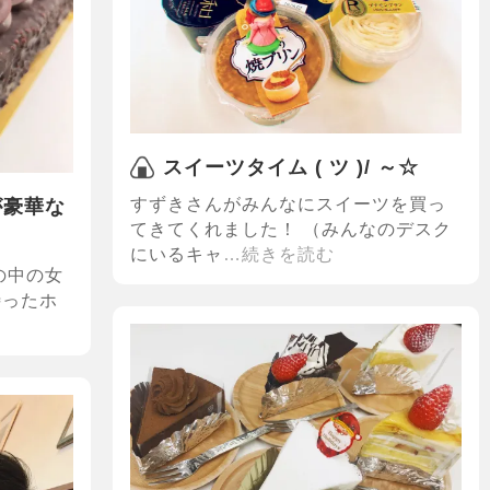
スイーツタイム ( ツ )/ ～☆
すずきさんがみんなにスイーツを買っ
が豪華な
てきてくれました！ （みんなのデスク
にいるキャ
…続きを読む
の中の女
待ったホ