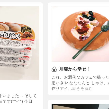
月曜から幸せ！
これ、お洒落なカフェで撮っ
思いきや なななんと しゃけ
作りアイ
…続きを読む
まいました… そして
す(*^-^*) 今日